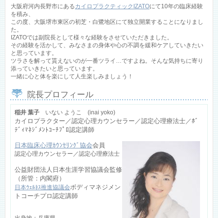
大阪府河内長野市にある
カイロプラクティックIZATO
にて10年の臨床経験
を積み、
この度、大阪堺市東区の初芝・白鷺地区にて独立開業することになりまし
た。
IZATOでは副院長として様々な経験をさせていただきました。
その経験を活かして、みなさまの身体や心の不調を緩和ケアしていきたい
と思っています。
ツラさを解って貰えないのが一番ツライ…ですよね。そんな気持ちに寄り
添っていきたいと思っています。
一緒に心と体を楽にして人生楽しみましょう！
院長プロフィール
稲井 葉子
いない ようこ (inai yoko)
カイロプラクター／認定心理カウンセラー／認定心理療法士／ﾎﾞ
ﾃﾞｨﾏﾈｼﾞﾒﾝﾄｺｰﾁﾌﾟﾛ認定講師
日本臨床心理ｶｳﾝｾﾘﾝｸﾞ協会
会員
認定心理カウンセラー／認定心理療法士
公益財団法人日本生涯学習協議会監修
（所管：内閣府）
ボディマネジメン
日本ｳｪﾙﾈｽ推進協議会
トコーチプロ認定講師