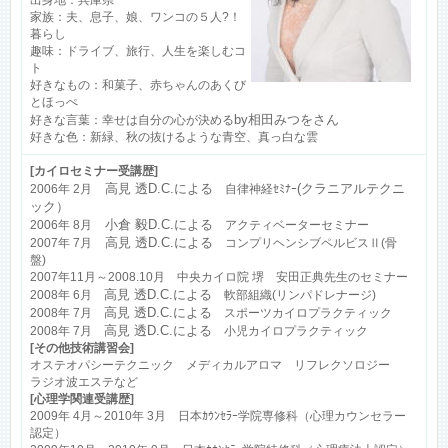
出身地：兵庫県
家族：夫、息子、娘、ワンコの５人?！
暮らし
趣味：ドライブ、旅行、人生を楽しむコ
ト
好きなもの：和菓子、赤ちゃんのあくび
とほっぺ
by相田みつをさん
好きな言葉：幸せは自分の心が決める
好きな色：新緑、秋の抜けるような青空、真っ白な雲
[カイロセミナー受講歴]
高見 透D.C.による
(クラニアルテクニ
2006年 2月
自律神経ｾﾐﾅｰ
ック）
小倉 毅D.C.による
2006年 8月
アクティベーターセミナー
高見 透D.C.による
2007年 7月
コンプリヘンシブペルビスⅡ(骨
盤)
2007年11月～2008.10月 中央カイロ院 堺 安田正典先生のセミナー
高見 透D.C.による
2008年 6月
軟部組織(リンパドレナージ)
高見 透D.C.による
2008年 7月
スポーツカイロプラクティック
高見 透D.C.による
2008年 7月
小児カイロプラクティック
[その他技術講習会]
オステオパシーテクニック メディカルアロマ リフレクソロジー
ラジオ波エステなど
[心理学関連受講歴]
2009年 4月～2010年 3月 日本ｶｳﾝｾﾗｰ学院専修科（心理カウンセラー
認定）