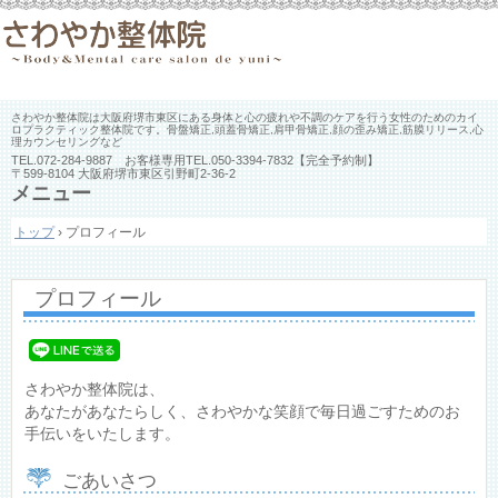
さわやか整体院は大阪府堺市東区にある身体と心の疲れや不調のケアを行う女性のためのカイ
ロプラクティック整体院です。骨盤矯正,頭蓋骨矯正,肩甲骨矯正,顔の歪み矯正,筋膜リリース,心
理カウンセリングなど
TEL.
072-284-9887 お客様専用TEL.050-3394-7832
【完全予約制】
〒599-8104 大阪府堺市東区引野町2-36-2
メニュー
コ
トップ
›
プロフィール
ン
テ
ン
ツ
プロフィール
へ
ス
キ
ッ
プ
さわやか整体院は、
あなたがあなたらしく、さわやかな笑顔で毎日過ごすためのお
手伝いをいたします。
ごあいさつ