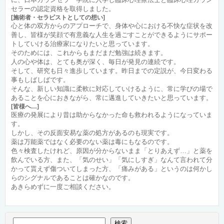
セラーの認定資格を取得しました。
[施術者・セラピストとしての想い]
心と体の双方からのアプローチで、身体や心における不快な症状を改
善し、皆様が笑顔で有意義な人生を過ごすことができるようにサポー
トしていける治療家になりたいと思っています。
そのためには、これからもまだまだ勉強は続きます。
人の心や体は、とても奥が深く、毎日が発見の連続です。
そして、研究も日々進歩しています。昨日までの定説が、今日変わる
事もしばしばです。
そんな、新しい知識に柔軟に対応していけるように、常に学びの場で
あることを心におきながら、常に邁進していきたいと思っています。
[皆様へ…]
医療の発展により昔は助からなかった命も救われるようになっていま
す。
しかし、その反面安易な薬の処方があるのも現実です。
薬は万能薬ではなく必要のない薬は毒にもなるのです。
色々検査したけれど、原因が分からないまま「とりあえず…」と薬を
飲んでいる方、また、「気のせい」「気にしすぎ」なんて言われて分
かって貰えず傷ついてしまった方、「痛みがある」というのは何かし
らのシグナルであることは確かなのです。
あきらめずに一度ご相談ください。
検索