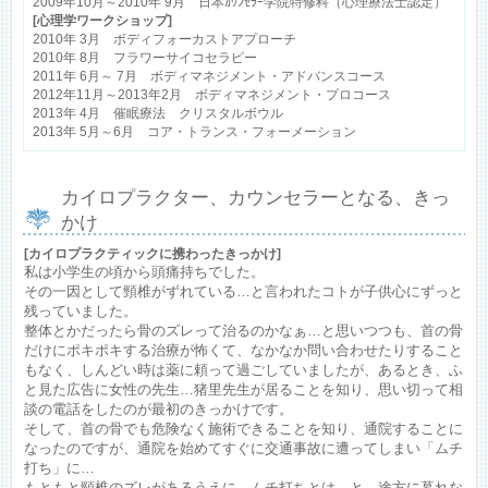
2009年10月～2010年 9月 日本ｶｳﾝｾﾗｰ学院特修科（心理療法士認定）
[心理学ワークショップ]
2010年 3月 ボディフォーカストアプローチ
2010年 8月 フラワーサイコセラピー
2011年 6月～ 7月 ボディマネジメント・アドバンスコース
2012年11月～2013年2月 ボディマネジメント・プロコース
2013年 4月 催眠療法 クリスタルボウル
2013年 5月～6月 コア・トランス・フォーメーション
カイロプラクター、カウンセラーとなる、きっ
かけ
[カイロプラクティックに携わったきっかけ]
私は小学生の頃から頭痛持ちでした。
その一因として頸椎がずれている…と言われたコトが子供心にずっと
残っていました。
整体とかだったら骨のズレって治るのかなぁ…と思いつつも、首の骨
だけにポキポキする治療が怖くて、なかなか問い合わせたりすること
もなく、しんどい時は薬に頼って過ごしていましたが、あるとき、ふ
と見た広告に女性の先生…猪里先生が居ることを知り、思い切って相
談の電話をしたのが最初のきっかけです。
そして、首の骨でも危険なく施術できることを知り、通院することに
なったのですが、通院を始めてすぐに交通事故に遭ってしまい「ムチ
打ち」に…
もともと頸椎のズレがあるうえに、ムチ打ちとは…と、途方に暮れな