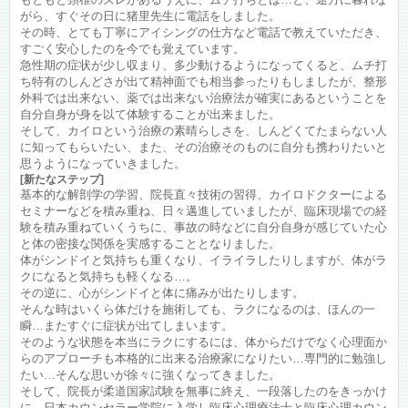
がら、すぐその日に猪里先生に電話をしました。
その時、とても丁寧にアイシングの仕方など電話で教えていただき、
すごく安心したのを今でも覚えています。
急性期の症状が少し収まり、多少動けるようになってくると、ムチ打
ち特有のしんどさが出て精神面でも相当参ったりもしましたが、整形
外科では出来ない、薬では出来ない治療法が確実にあるということを
自分自身が身を以て体験することが出来ました。
そして、カイロという治療の素晴らしさを、しんどくてたまらない人
に知ってもらいたい、また、その治療そのものに自分も携わりたいと
思うようになっていきました
。
[新たなステップ]
基本的な解剖学の学習、院長直々技術の習得、カイロドクターによる
セミナーなどを積み重ね、日々邁進していましたが、臨床現場での経
験を積み重ねていくうちに、事故の時などに自分自身が感じていた心
と体の密接な関係を実感することとなりました。
体がシンドイと気持ちも重くなり、イライラしたりしますが、体がラ
クになると気持ちも軽くなる…。
その逆に、心がシンドイと体に痛みが出たりします。
そんな時はいくら体だけを施術しても、ラクになるのは、ほんの一
瞬…またすぐに症状が出てしまいます。
そのような状態を本当にラクにするには、体からだけでなく心理面か
らのアプローチも本格的に出来る治療家になりたい…専門的に勉強し
たい…そんな思いが徐々に強くなってきました。
そして、院長が柔道国家試験を無事に終え、一段落したのをきっかけ
に、日本カウンセラー学院に入学し臨床心理療法士と臨床心理カウン