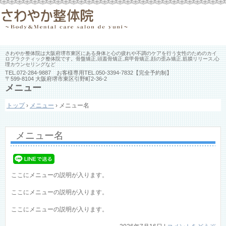
さわやか整体院は大阪府堺市東区にある身体と心の疲れや不調のケアを行う女性のためのカイ
ロプラクティック整体院です。骨盤矯正,頭蓋骨矯正,肩甲骨矯正,顔の歪み矯正,筋膜リリース,心
理カウンセリングなど
TEL.
072-284-9887 お客様専用TEL.050-3394-7832
【完全予約制】
〒599-8104 大阪府堺市東区引野町2-36-2
メニュー
コ
トップ
›
メニュー
›
メニュー名
ン
テ
ン
ツ
メニュー名
へ
ス
キ
ッ
ここにメニューの説明が入ります。
プ
ここにメニューの説明が入ります。
ここにメニューの説明が入ります。